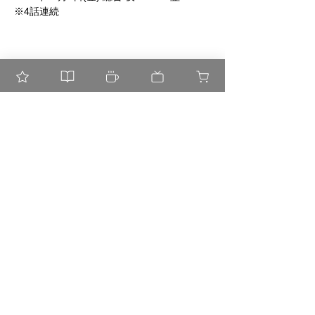
※4話連続
Shop
​よくある質問
About
配送・交換
Contact
​お支払い方法
Official
Communit
y
©
THE CAT. All rights reserved.