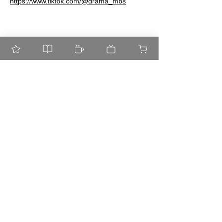
https://www.tiktok.com/@drama_mbs
Shop
​よくある質問
About
配送・交換
Contact
​お支払い方法
Official
Communit
y
©
THE CAT. All rights reserved.