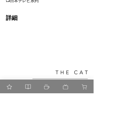
📺日本テレビ系列
詳細
Shop
​よくある質問
About
配送・交換
Contact
​お支払い方法
Official
Communit
y