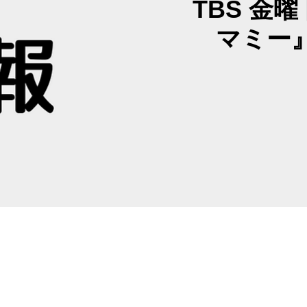
TBS 金
マミー』B