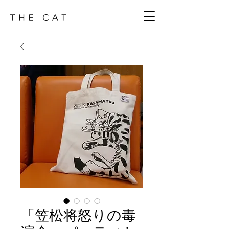
「笠松将怒りの毒